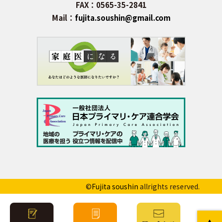
FAX：0565-35-2841
Mail：
fujita.soushin@gmail.com
©
Fujita soushin
allrights reserved.