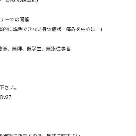
ェビナーでの開催
 「器質的に説明できない身体症状－痛みを中心に－」
修医、医師、医学生、医療従事者
込み下さい。
LDv27
を確認できますので、是非ご覧下さい。