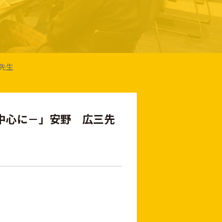
先生
を中心に－」安野 広三先