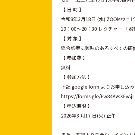
【 日 時 】
令和8年3月18日 (水) ZOOMウ
19：00～20：30 レクチャー
【 対 象 】
総合診療に興味のあるすべての研
【 参加費 】
無料
【 参加方法 】
下記 google form よりお申し
https://forms.gle/Ew84AVsXEvAj
【 申込期限 】
2026年3 月17 日(火) 正午
また、下記よりチラシ、イベント