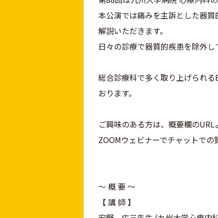
本公演では痛みを主訴とした器質
解説いただきます。
日々の診療で器質的疾患を除外し
総合診療科で多く取り上げられるBi
おります。
ご興味のある方は、概要欄のUR
ZOOMウェビナーでチャットで
〜 概 要 〜
【 講 師 】
安野 広三先生 (九州大学心療内科