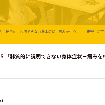
PCS 「器質的に説明できない身体症状－痛みを中心に－」安野 広三
PCS 「器質的に説明できない身体症状－痛み
水）