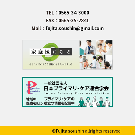
TEL：
0565-34-3000
FAX：0565-35-2841
Mail：
fujita.soushin@gmail.com
©
Fujita soushin
allrights reserved.