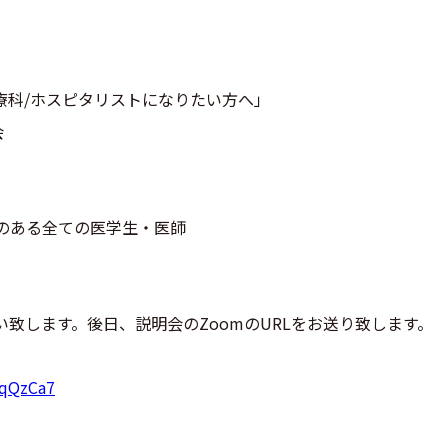
総合診療科/ホスピタリストになりたい方へ」
会
のある全ての医学生・医師
い致します。後日、説明会のZoomのURLをお送り致します。
2qQzCa7