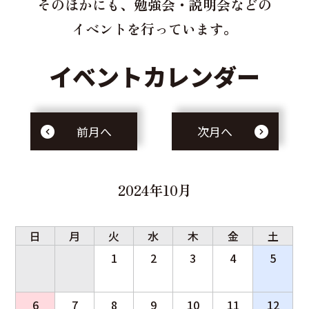
そのほかにも、勉強会・説明会などの
イベントを行っています。
イベントカレンダー
前月へ
次月へ
2024年10月
日
月
火
水
木
金
土
1
2
3
4
5
6
7
8
9
10
11
12