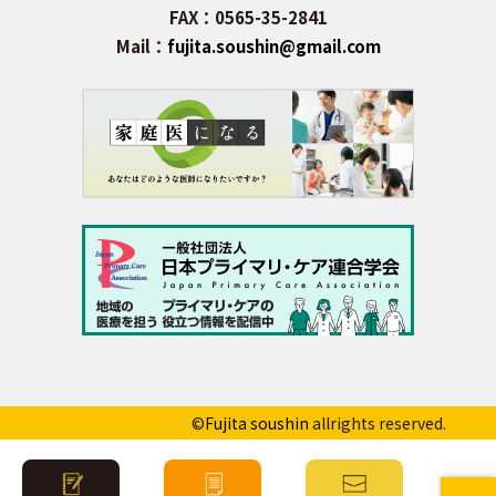
FAX：0565-35-2841
Mail：
fujita.soushin@gmail.com
©
Fujita soushin
allrights reserved.