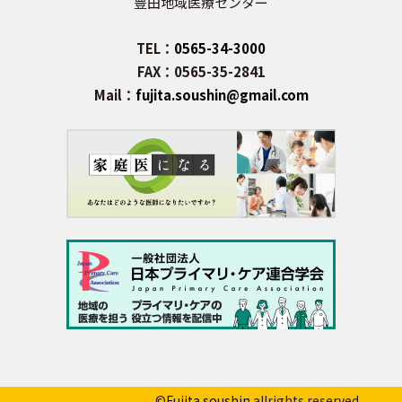
豊田地域医療センター
TEL：
0565-34-3000
FAX：0565-35-2841
Mail：
fujita.soushin@gmail.com
©
Fujita soushin
allrights reserved.