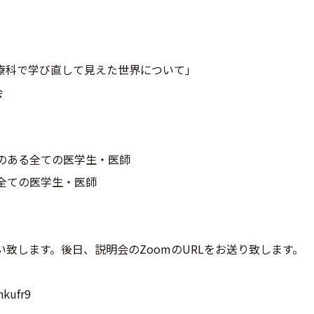
「総合診療科で学び直して見えた世界について」
会
のある全ての医学生・医師
全ての医学生・医師
い致します。後日、説明会のZoomのURLをお送り致します。
nkufr9