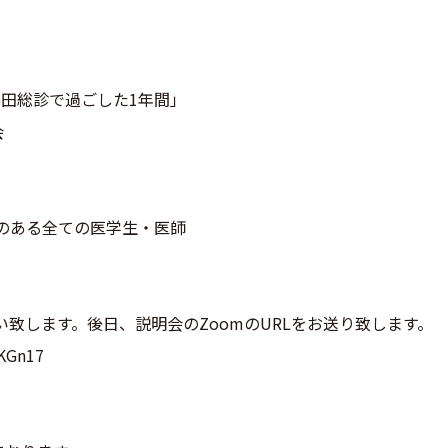
野口「藤田総診で過ごした1年間」
会
のある全ての医学生・医師
い致します。後日、説明会のZoomのURLをお送り致します。
CKGn17